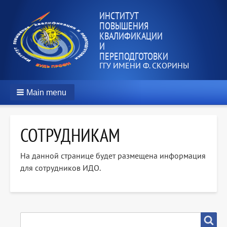
ИНСТИТУТ
ПОВЫШЕНИЯ
КВАЛИФИКАЦИИ
И
ПЕРЕПОДГОТОВКИ
ГГУ ИМЕНИ Ф. СКОРИНЫ
Main menu
СОТРУДНИКАМ
На данной странице будет размещена информация
для сотрудников ИДО.
SEARCH
Search