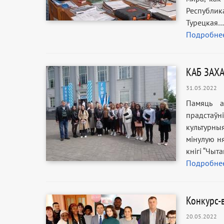
Республик
Турецкая…
Подробне
КАБ ЗАХА
31.05.2022
Памяць а
прадстаў
культурныя
мінулую ня
кнігі “Чыт
Подробне
Конкурс-в
20.05.2022