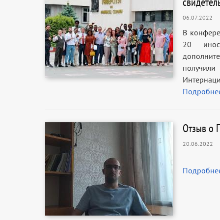
свидетел
06.07.2022
В конфере
20 иност
дополнит
получили 
Интернац
Подробне
Отзыв о 
20.06.2022
Подробне