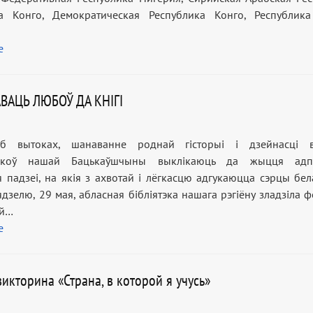
а Конго, Демократическая Республика Конго, Республика
е
ВАЦЬ ЛЮБОЎ ДА КНІГІ
б вытоках, шанаванне роднай гісторыі і дзейнасці в
нікоў нашай Бацькаўшчыны выклікаюць да жыцця адп
 падзеі, на якія з ахвотай і лёгкасцю адгукаюцца сэрцы бел
дзелю, 29 мая, абласная бібліятэка нашага рэгіёну зладзіла 
ай…
е
икторина «Страна, в которой я учусь»