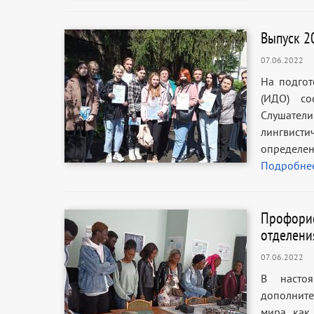
Выпуск 2
07.06.2022
На подгот
(ИДО) со
Слушател
лингвист
определен
Подробне
Профорие
отделени
07.06.2022
В настоя
дополните
мира, как