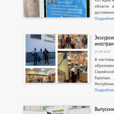
«От идеи 
области 
достижен
Подробне
Экскурси
иностран
25.09.2023
В настоящ
образова
Сирийской
Бурунди,
Республи
Подробне
Выпускни