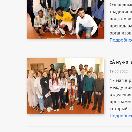
Очередны
традицион
подготов
препода
организов
Подробне
«А ну-ка,
19.05.2022
17 мая в р
между ком
отделения
программ
который…
Подробне