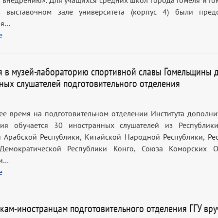
к внедрению». Для учащихся средних школ города Гомеля и Го
в выставочном зале университета (корпус 4) были пред
ия…
е
я в музей-лабораторию спортивной славы Гомельщины 
ных слушателей подготовительного отделения
ее время на подготовительном отделении Института дополни
ния обучается 30 иностранных слушателей из Республик
 Арабской Республики, Китайской Народной Республики, Ре
 Демократической Республики Конго, Союза Коморских О
ки…
е
кам-иностранцам подготовительного отделения ГГУ вр