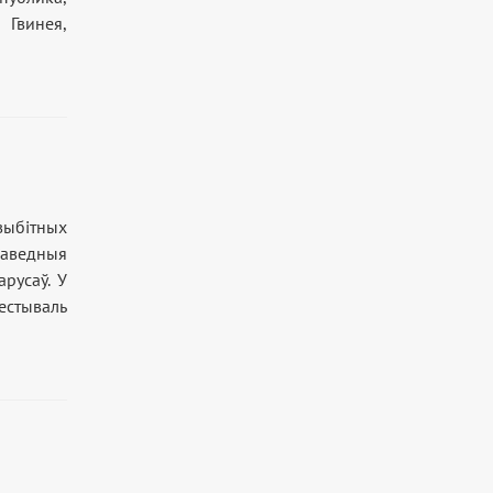
 Гвинея,
ыбітных
аведныя
арусаў. У
фестываль