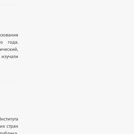
азования
о года.
ический,
изучали
ститута
их стран
публика,