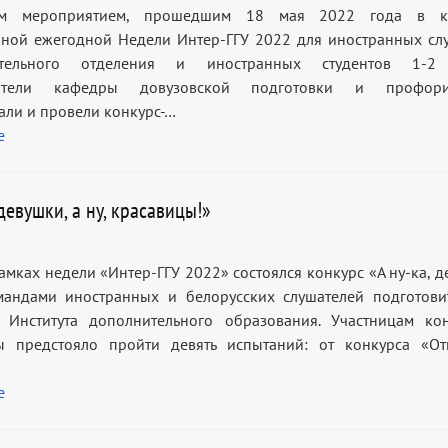
м мероприятием, прошедшим 18 мая 2022 года в ко
ной ежегодной Недели Интер-ГГУ 2022 для иностранных сл
ительного отделения и иностранных студентов 1-2 
ватели кафедры довузовской подготовки и профори
али и провели конкурс-…
е
 девушки, а ну, красавицы!»
амках недели «Интер-ГГУ 2022» состоялся конкурс «А ну-ка, 
андами иностранных и белорусских слушателей подготови
 Института дополнительного образования. Участницам ко
ы предстояло пройти девять испытаний: от конкурса «От
е