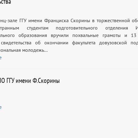
ьства
нц-зале ГГУ имени Франциска Скорины в торжественной об
ранным студентам подготовительного отделения Ин
ельного образования вручили похвальные грамоты и 13
свидетельства об окончании факультета довузовской под
иональная молодежь…
е
ПО ГГУ имени Ф.Скорины
е