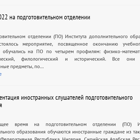
022 на подготовительном отделении
овительном отделении (ПО) Института дополнительного обр
стоялось мероприятие, посвященное окончанию учебног
и обучались на ПО по четырем профилям: физико-математ
ический, филологический и исторический. Все они 
ные предметы, по…
е
нтация иностранных слушателей подготовительного
я
щее время на подготовительном отделении (ПО) Ин
льного образования обучаются иностранные граждане из так
 Федеративная Республика Нигерия, Сирийская Арабская Рес