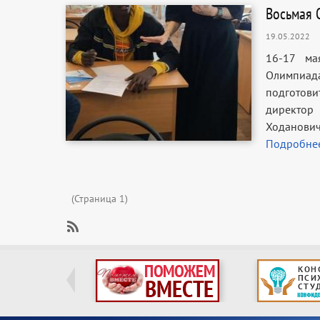
Восьмая 
19.05.2022
16-17 ма
Олимпиад
подготов
директор
Ходанович
Подробне
Нумерация
(Страница 1)
страниц
SubscribeПодписаться
на
Подготовительное
отделение