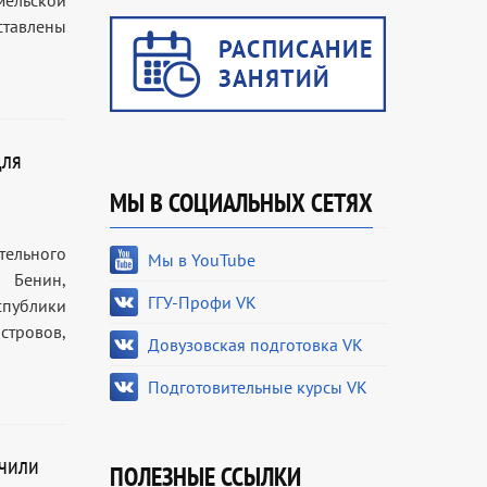
мельской
ставлены
для
МЫ В СОЦИАЛЬНЫХ СЕТЯХ
тельного
Мы в YouTube
и Бенин,
ГГУ-Профи VK
спублики
стровов,
Довузовская подготовка VK
Подготовительные курсы VK
учили
ПОЛЕЗНЫЕ ССЫЛКИ