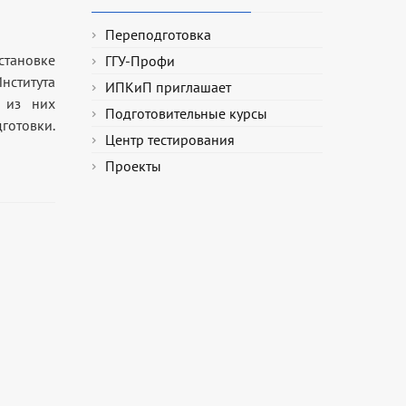
Переподготовка
становке
ГГУ-Профи
ститута
ИПКиП приглашает
 из них
Подготовительные курсы
готовки.
Центр тестирования
Проекты