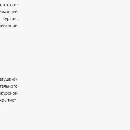
нтексте
ушателей
курсов,
ентации
девушки!»
тельного
нкурсной
крытие»,