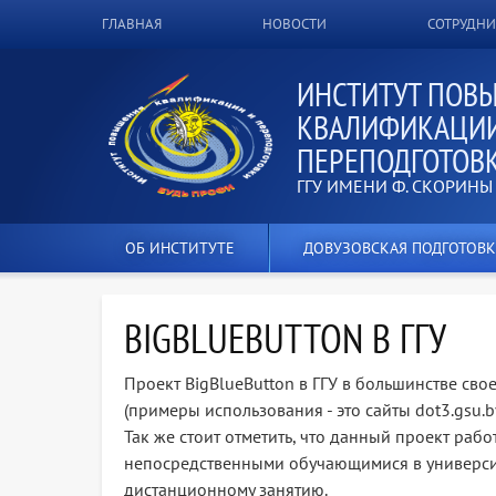
ВЕРХНЕЕ
ГЛАВНАЯ
НОВОСТИ
СОТРУДН
МЕНЮ
ИНСТИТУТ ПОВ
КВАЛИФИКАЦИИ
ПЕРЕПОДГОТОВ
ГГУ ИМЕНИ Ф. СКОРИНЫ
ОБ ИНСТИТУТЕ
ДОВУЗОВСКАЯ ПОДГОТОВК
BIGBLUEBUTTON В ГГУ
Проект BigBlueButton в ГГУ в большинстве сво
(примеры использования - это сайты dot3.gsu.by 
Так же стоит отметить, что данный проект работа
непосредственными обучающимися в университ
дистанционному занятию.